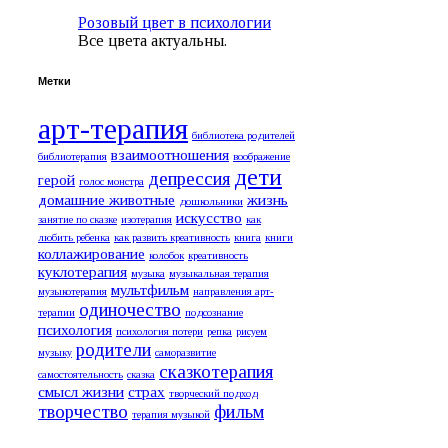
Розовый цвет в психологии
Все цвета актуальны.
Метки
арт-терапия
библиотека родителей
взаимоотношения
библиотерапия
воображение
дети
депрессия
герой
голос монстра
домашние животные
жизнь
дошкольники
искусство
занятие по сказке
изотерапия
как
любить ребенка
как развить креативность
книга
книги
коллажирование
колобок
креативность
куклотерапия
музыка
музыкальная терапия
мультфильм
музыкотерапия
направления арт-
одиночество
терапии
подсознание
психология
психология потери
репка
рисуем
родители
музыку
саморазвитие
сказкотерапия
самостоятельность
сказка
смысл жизни
страх
творческий подход
творчество
фильм
терапия музыкой