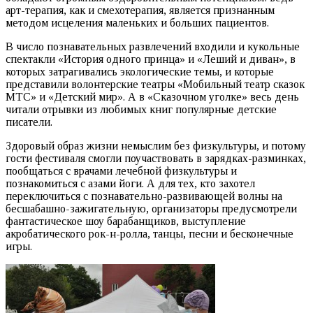
арт-терапия, как и смехотерапия, является признанным
методом исцеления маленьких и больших пациентов.
В число познавательных развлечений входили и кукольные
спектакли «История одного принца» и «Леший и диван», в
которых затрагивались экологические темы, и которые
представили волонтерские театры «Мобильный театр сказок
МТС» и «Детский мир». А в «Сказочном уголке» весь день
читали отрывки из любимых книг популярные детские
писатели.
Здоровый образ жизни немыслим без физкультуры, и потому
гости фестиваля смогли поучаствовать в зарядках-разминках,
пообщаться с врачами лечебной физкультуры и
познакомиться с азами йоги. А для тех, кто захотел
переключиться с познавательно-развивающей волны на
бесшабашно-зажигательную, организаторы предусмотрели
фантастическое шоу барабанщиков, выступление
акробатического рок-н-ролла, танцы, песни и бесконечные
игры.