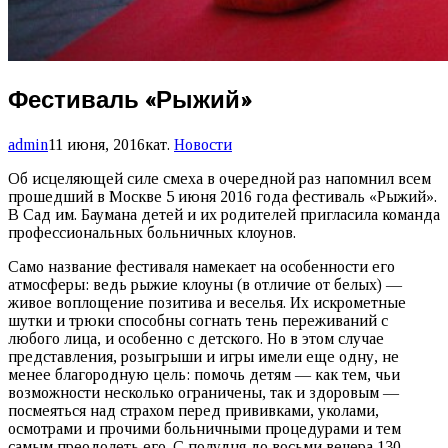
Фестиваль «Рыжий»
admin
11 июня, 2016
кат.
Новости
Об исцеляющей силе смеха в очередной раз напомнил всем
прошедший в Москве 5 июня 2016 года фестиваль «Рыжий».
В Сад им. Баумана детей и их родителей пригласила команда
профессиональных больничных клоунов.
Само название фестиваля намекает на особенности его
атмосферы: ведь рыжие клоуны (в отличие от белых) —
живое воплощение позитива и веселья. Их искрометные
шутки и трюки способны согнать тень переживаний с
любого лица, и особенно с детского. Но в этом случае
представления, розыгрыши и игры имели еще одну, не
менее благородную цель: помочь детям — как тем, чьи
возможности несколько ограничены, так и здоровым —
посмеяться над страхом перед прививками, уколами,
осмотрами и прочими больничными процедурами и тем
самым преодолеть его. С полудня до восьми вечера 130