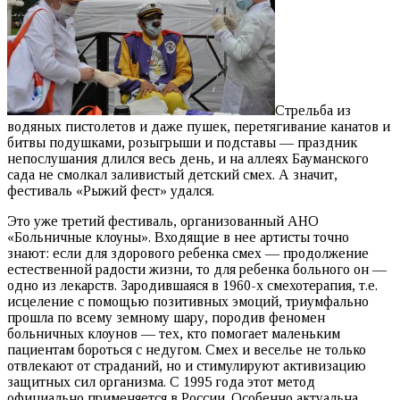
Стрельба из
водяных пистолетов и даже пушек, перетягивание канатов и
битвы подушками, розыгрыши и подставы — праздник
непослушания длился весь день, и на аллеях Бауманского
сада не смолкал заливистый детский смех. А значит,
фестиваль «Рыжий фест» удался.
Это уже третий фестиваль, организованный АНО
«Больничные клоуны». Входящие в нее артисты точно
знают: если для здорового ребенка смех — продолжение
естественной радости жизни, то для ребенка больного он —
одно из лекарств. Зародившаяся в 1960-х смехотерапия, т.е.
исцеление с помощью позитивных эмоций, триумфально
прошла по всему земному шару, породив феномен
больничных клоунов — тех, кто помогает маленьким
пациентам бороться с недугом. Смех и веселье не только
отвлекают от страданий, но и стимулируют активизацию
защитных сил организма. С 1995 года этот метод
официально применяется в России. Особенно актуальна