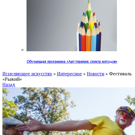
Обучающая программа «Арт-терапия: спектр методов»
Исцеляющее искусство
»
Интересное
»
Новости
»
Фестиваль
«Рыжий»
Назад