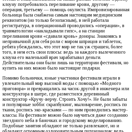
клоуну потребовалось переливание крови, другому —
операция, третьему — помощь окулиста. Импровизированная
больница была снабжена самым настоящим медицинским
реквизитом (но только безопасным), в ней работала
регистратура, в операционный проводились «операции», в
травматологии «накладывали гипс», а на станции
переливания крови «сдавали кровь» доноры. Знакомясь в
непривычной для себя роли с миром шприцов и таблеток,
ребята убеждались, что этот мир не так уж страшен, более
того, в нем есть свои плюсы: ведь за каждого вылеченного
клоуна его маленький врач зарабатывал деньги.
Действительны они были лишь на территории фестиваля, но
купить на них можно было настоящие подарки.
Помимо больнички, юные участники фестиваля играли в
увлекательный мир высокой моды с помощью «Модного
приговора» и превращались на часок-другой в инженера или
конструктора в шатре, где разместился деревянный
конструктор «Кручу-верчу. Строить Хочу!». Не были забыты
и популярные хобби: скрапбукинг, мыловарение, роспись по
ткани, роспись эко-красками — по ним проводились мастер-
классы. На фестивале можно было научиться даже созданию
звездного неба в баночках и городскому моделированию.
Подобные занятия обладают не только развлекают, но и
обладают огромным оздоровительным потенциалом: ведь