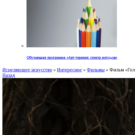
Обучающая программа «Арт-терапия: спектр методов»
Исцеляющее искусство
»
Интересное
»
Фильмы
»
Фильм «Гол
Назад