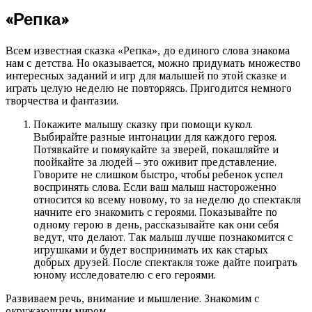
«Репка»
Всем известная сказка «Репка», до единого слова знакома
нам с детства. Но оказывается, можно придумать множество
интересных заданий и игр для малышей по этой сказке и
играть целую неделю не повторяясь. Пригодится немного
творчества и фантазии.
Покажите малышу сказку при помощи кукол.
Выбирайте разные интонации для каждого героя.
Потявкайте и помяукайте за зверей, покашляйте и
поойкайте за людей – это оживит представление.
Говорите не слишком быстро, чтобы ребенок успел
воспринять слова. Если ваш малыш настороженно
относится ко всему новому, то за неделю до спектакля
начните его знакомить с героями. Показывайте по
одному герою в день, рассказывайте как они себя
ведут, что делают. Так малыш лучше познакомится с
игрушками и будет воспринимать их как старых
добрых друзей. После спектакля тоже дайте поиграть
юному исследователю с его героями.
Развиваем речь, внимание и мышление. Знакомим с
окружающим миром.