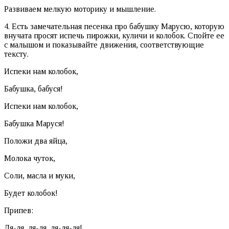
Развиваем мелкую моторику и мышление.
4. Есть замечательная песенка про бабушку Марусю, которую
внучата просят испечь пирожки, куличи и колобок. Спойте ее
с малышом и показывайте движения, соответствующие
тексту.
Испеки нам колобок,
Бабушка, бабуся!
Испеки нам колобок,
Бабушка Маруся!
Положи два яйца,
Молока чуток,
Соли, масла и муки,
Будет колобок!
Припев:
Ля-ля, ля-ля, ля-ля-ля!