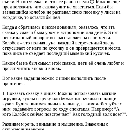
съели. Но он убежал и его все равно съели.😥 Можно еще
предположить, что сказка учит не хвастаться. Если бы
зазнавшийся колобок не распевал свою песенку у лисы на
мордочке, то остался бы цел.
Когда я обратилась к исследованиям, оказалось, что эта
сказка у славян была уроком астрономии для детей. Этот
неожиданный поворот все расставляет на свои места.
Колобок – это полная луна, каждый встреченный зверь
откусывает от него по кусочку и он превращается в месяц,
пока лиса не съедает последний маленький кусочек.
Каким бы не был смысл этой сказки, дети её очень любят и
просят читать вновь и вновь.
Вот какие задания можно с ними выполнить после
прочтения:
1. Показать сказку в лицах. Можно использовать мягкие
игрушки, куклы на руку или бумажные куклы.и помощи
кукол. Будьте внимательны к малышу, взаимодействуйте с
ним, задавайте вопросы по ходу спектакля. Например: “А
кого Колобок сейчас повстречает? Как голодный волк воет?”.
Развиваем речь, внимание и мышление. Знакомим с
окружающим миром.