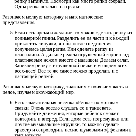
репку вытянули. Посмотри как много репки собрали.
Одна репка осталась на грядке.
Развиваем мелкую моторику и математические
представления.
Если есть время и желание, то можно сделать репку из
полимерной глины. Разделить ее на части и к каждой
приклеить липучки, чтобы после соединения
получилась целая репка. Или сделать репку из
пластилина. А дальше режем игрушечный корнеплод
пластиковым ножом вместе с малышом. Делаем салат.
Запекаем репку в игрушечной печке и угощаем всех-
всех-всех! Все то же самое можно проделать и с
настоящей репкой.
Развиваем мелкую моторику, знакомим с понятием часть и
целое, изучаем окружающий мир.
Есть замечательная песенка «Репка» по мотивам
сказки. Очень весело слушать ее и танцевать.
Придумайте движения, которые ребенок сможет
повторить и вперед. Если дома есть погремушки или
другие музыкальные игрушки, то можно сделать
оркестр и сопроводить песню шумовыми эффектами в
такт музыки.