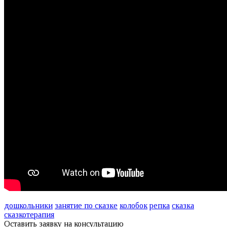
дошкольники
занятие по сказке
колобок
репка
сказка
сказкотерапия
Оставить заявку на консультацию